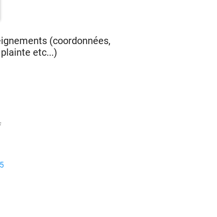
seignements (coordonnées,
lainte etc...)
F
5